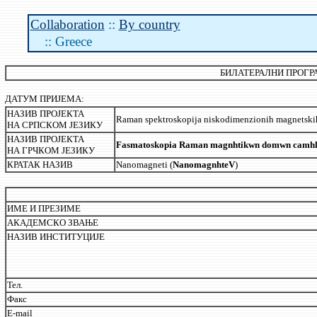
Collaboration
::
By country
:: Greece
БИЛАТЕРАЛНИ ПРОГРА
ДАТУМ ПРИЈЕМА:
НАЗИВ ПРОЈЕКТА
Raman spektroskopija niskodimenzionih magnetskih 
НА СРПСКОМ ЈЕЗИКУ
НАЗИВ ПРОЈЕКТА
Fasmatoskopia Raman magnhtikwn domwn camhlwn 
НА ГРЧКОМ ЈЕЗИКУ
КРАТАК НАЗИВ
Nanomagneti (
NanomagnhteV
)
ИМЕ И ПРЕЗИМЕ
АКАДЕМСКО ЗВАЊЕ
НАЗИВ ИНСТИТУЦИЈЕ
Тел.
Факс
E-mail