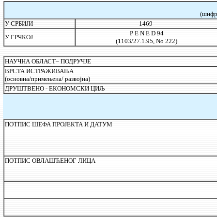
(шифр
У СРБИЈИ
1469
P E N E D
94
У ГРЧКОЈ
(1103/27.1.95, No 222)
НАУЧНА ОБЛАСТ– ПОДРУЧЈЕ
ВРСТА ИСТРАЖИВАЊА
(основна/примењена/ развојна)
ДРУШТВЕНО - ЕКОНОМСКИ ЦИЉ
ПОТПИС ШЕФА ПРОЈЕКТА И ДАТУМ
ПОТПИС ОВЛАШЋЕНОГ ЛИЦА