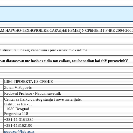
М НАУЧНО-ТЕХНОЛОШКЕ САРАДЊЕ ИЗМЕЂУ СРБИЈЕ И ГРЧКЕ 2004-2005
struktura u bakar, vanadium i piroksenskim oksidima
diastasewn me bash oxeidia tou calkou, tou banadiou kai thV puroxeinhV
ШЕФ ПРОЈЕКТА ИЗ СРБИЈЕ
Zoran V. Popovic
Redovni Profesor - Naucni savetnik
Centar za fiziku cvrstog stanja i nove materijale,
Institut za fiziku,
11080 Beograd
Pregrevica 118
+381-11-3161385
+381-113162190
popozor@ipb.ac.rs