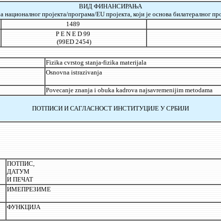
ВИД ФИНАНСИРАЊА
а националног пројекта/програма/EU пројекта, који је основа билатералног про
1489
P E N E D
99
(99
ED
2454)
Fizika cvrstog stanja-fizika materijala
Osnovna istrazivanja
Povecanje znanja i obuka kadrova najsavremenijim metodama
ПОТПИСИ И САГЛАСНОСТ ИНСТИТУЦИЈЕ У СРБИЈИ
ПОТПИС,
ДАТУМ
И ПЕЧАТ
ИМЕПРЕЗИМЕ
ФУНКЦИЈА