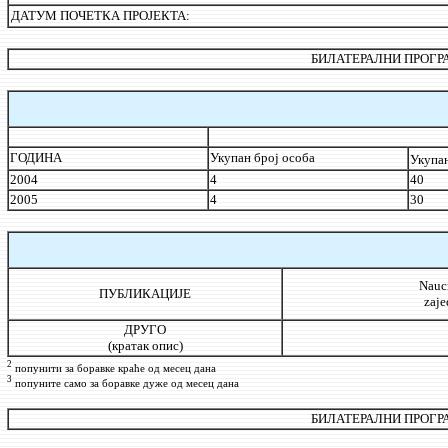
ДАТУМ ПОЧЕТКА ПРОЈЕКТА:
БИЛАТЕРАЛНИ ПРОГРА
ГОДИНА
Укупан број особа
Укупан
2004
4
40
2005
4
30
Naucn
ПУБЛИКАЦИЈЕ
zaje
ДРУГО
(кратак опис)
2
попунити за боравке краће од месец дана
3
попуните само за боравке дуже од месец дана
БИЛАТЕРАЛНИ ПРОГРА