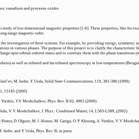
oper, vanadium and pyroxene oxides
is study of low dimensional magnetic properties [1-6]. These properties, like for e
 long-range magnetic order.
he investigation of these systems. For example, by providing energy, symmetry, and 
ons in various phases. The purpose of this project is to clarify the characteristic fe
ge-spin-orbital ordered states and to correlate them with the phase transitions (st
ns) as well as infrared and far-infrared spectroscopy at low temperatures (Beogra
. Vasil’ev, M. Isobe, Y. Ueda, Solid State Communications, 110, 381-386 (1999)
 61, 15185 (2000)
A. Vietkin, V.V. Moshchalkov, Phys. Rev. B 62, 4963 (2000)
Y. Ueda, V. V. Moshchalkov, J. Phys.: Condensed Matter, 14, L583-L589, (2002)
ez-Pastor, D. Olguin, M. I. Alonso, M. Gariga, O. P. Khoung, A. Vietkin, V. V. Moshc
 Isobe, and Y. Ueda, Phys. Rev. B, in press.