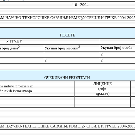
1.01.2004
М НАУЧНО-ТЕХНОЛОШКЕ САРАДЊЕ ИЗМЕЂУ СРБИЈЕ И ГРЧКЕ 2004-2005
ПОСЕТЕ
У ГРЧКУ
2
3
Укупан број особа
 број дана
Укупан број месеци
2
2
2
ОЧЕКИВАНИ РЕЗУЛТАТИ
ЛИЦЕНЦЕ
i radovi proizisli iz
(које
dnickih istrazivanja
државе)
М НАУЧНО-ТЕХНОЛОШКЕ САРАДЊЕ ИЗМЕЂУ СРБИЈЕ И ГРЧКЕ 2004-2005