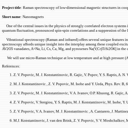
Project title
: Raman spectroscopy of low-dimensional magnetic structures in co
Short name
: Nanomagnets
One of the central issues in the physics of strongly correlated electron systems 
quantum fluctuation, pronounced spin-spin correlations and a suppression of the
Vibrational spectroscopy (Raman and infrared) offers several unique features in t
spectroscopy affords unique insight into the interplay among these coupled excitati
AV2O5 vanadates, A=Na, Li, Cs, Ca, Mg, and pyroxenes Na(V,Cr)TiSi2O6] in the char
We will use micro-Raman technique at low temperature and at high pressure (Athe
References:
Z. V. Popovic, M. J. Konstantinovic, R. Gajic, V. Popov, Y. S. Raptis, A. N
M. J. Konstantinovic , Z. V. Popovic, M. Isobe and Y. Ueda, Phys. Rev. B,
Z. V. Popovic, M. J. Konstantinovic, V. A. Ivanov, O.P. Khuong, R. Gajic, 
Z. V. Popovic, V. Stergiou, Y. S. Raptis, M. J. Konstantinovic, M. Isobe, 
Z. V. Popovic, V. A. Ivanov, M. J. Konstantinovic , A. Cantarero, J. Martin
M.J. Konstantinovic, J. van den Brink, Z. V. Popovic, V. V. Moshchalkov, M.